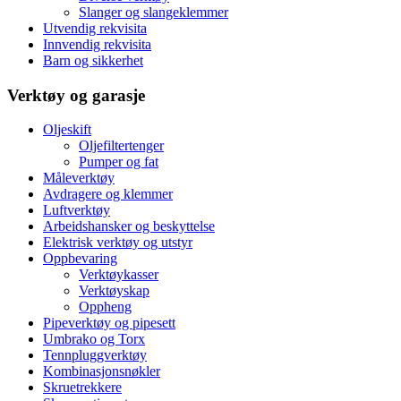
Slanger og slangeklemmer
Utvendig rekvisita
Innvendig rekvisita
Barn og sikkerhet
Verktøy og garasje
Oljeskift
Oljefiltertenger
Pumper og fat
Måleverktøy
Avdragere og klemmer
Luftverktøy
Arbeidshansker og beskyttelse
Elektrisk verktøy og utstyr
Oppbevaring
Verktøykasser
Verktøyskap
Oppheng
Pipeverktøy og pipesett
Umbrako og Torx
Tennpluggverktøy
Kombinasjonsnøkler
Skruetrekkere