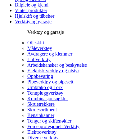
Bilpleie og kjemi
Vinter produkter
Hjulskift og tilbehør
Verktøy og garasje
Verktøy og garasje
Oljeskift
Måleverktøy
Avdragere og klemmer
Luftverktøy
Arbeidshansker og beskyttelse
Elektrisk verktøy og utstyr
Oppbevaring
Pipeverktøy og pipesett
Umbrako og Torx
Tennpluggverktøy
Kombinasjonsnøkler
Skruetrekkere
Skruesortiment
Bensinkanner
Tenger og skiftenøkler
Force profesjonelt Verktøy
Elektroverktøy
Diverse verktøy